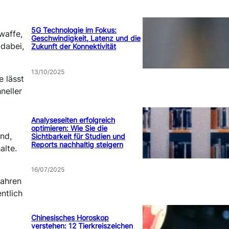
5G Technologie im Fokus:
waffe,
Geschwindigkeit, Latenz und die
dabei,
Zukunft der Konnektivität
13/10/2025
 lässt
neller
Analyseseiten erfolgreich
optimieren: Wie Sie die
ind,
Sichtbarkeit für Studien und
Reports nachhaltig steigern
alte.
16/07/2025
Jahren
ntlich
Chinesisches Horoskop
verstehen: 12 Tierkreiszeichen