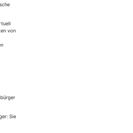
ische
tuell
ken von
en
sbürger
er: Sie