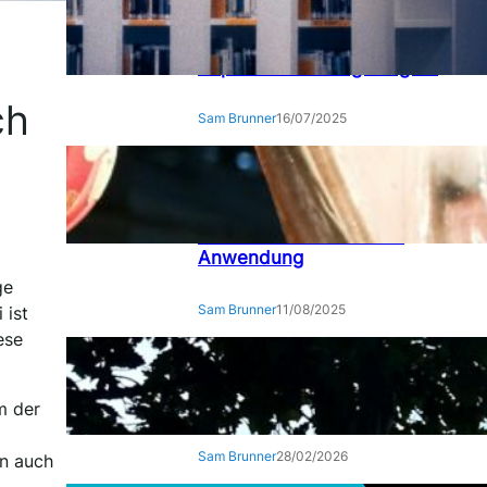
Analyseseiten erfolgreich
optimieren: Wie Sie die
Sichtbarkeit für Studien und
Reports nachhaltig steigern
ch
Sam Brunner
16/07/2025
Chinesisches Horoskop
verstehen: 12
Tierkreiszeichen zwischen
Tradition und moderner
Anwendung
ge
Sam Brunner
11/08/2025
 ist
ese
Der digitale Unternehmer –
Zwischen Algorithmus und
Ambition
m der
Sam Brunner
28/02/2026
rn auch