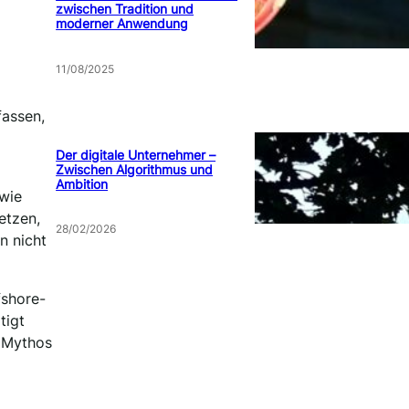
zwischen Tradition und
moderner Anwendung
11/08/2025
fassen,
Der digitale Unternehmer –
Zwischen Algorithmus und
Ambition
 wie
etzen,
28/02/2026
n nicht
fshore-
tigt
m Mythos