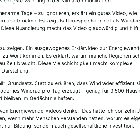
e wichtigste Währung in der Klimakommunikation.
onnenarme Tage – zu ignorieren, erklärt ein gutes Video, wie
en überbrücken. Es zeigt Batteriespeicher nicht als Wunder
 Diese Nuancierung macht das Video glaubwürdig und hilft 
zu zeigen. Ein ausgewogenes Erklärvideo zur Energiewende
ur zu Wort kommen. Es erklärt, warum manche Regionen sch
u Zeit braucht. Diese Vielschichtigkeit macht komplexe
Darstellung.
“-Grundsatz. Statt zu erklären, dass Windräder effizient s
 modernes Windrad pro Tag erzeugt – genug für 3.500 Haush
 bleiben im Gedächtnis haften.
en von Energiewende-Videos denke: „Das hätte ich vor zehn 
ufen, wenn mehr Menschen verstanden hätten, worum es eige
t nur Bildung, sondern auch gesellschaftliche Investition.