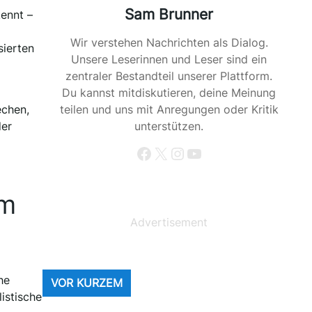
Sam Brunner
ennt –
Wir verstehen Nachrichten als Dialog.
sierten
Unsere Leserinnen und Leser sind ein
zentraler Bestandteil unserer Plattform.
Du kannst mitdiskutieren, deine Meinung
teilen und uns mit Anregungen oder Kritik
echen,
unterstützen.
der
Facebook
X
Instagram
YouTube
um
Advertisement
he
VOR KURZEM
istische