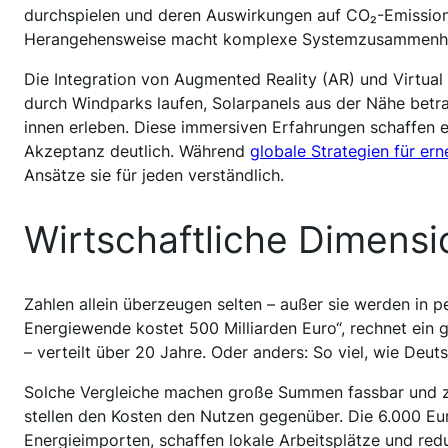
durchspielen und deren Auswirkungen auf CO₂-Emissione
Herangehensweise macht komplexe Systemzusammenhäng
Die Integration von Augmented Reality (AR) und Virtual 
durch Windparks laufen, Solarpanels aus der Nähe bet
innen erleben. Diese immersiven Erfahrungen schaffen 
Akzeptanz deutlich. Während
globale Strategien für er
Ansätze sie für jeden verständlich.
Wirtschaftliche Dimens
Zahlen allein überzeugen selten – außer sie werden in p
Energiewende kostet 500 Milliarden Euro“, rechnet ein 
– verteilt über 20 Jahre. Oder anders: So viel, wie Deut
Solche Vergleiche machen große Summen fassbar und zeig
stellen den Kosten den Nutzen gegenüber. Die 6.000 Eur
Energieimporten, schaffen lokale Arbeitsplätze und red