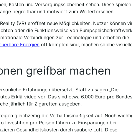
n, Kosten und Versorgungssicherheit sehen. Diese spieler
e begreifbar und motiviert zum Weiterforschen.
Reality (VR) eröffnet neue Möglichkeiten. Nutzer können vir
rachten oder die Funktionsweise von Pumpspeicherkraftwer
emotionale Verbindungen zur Technologie und erhöhen die
neuerbare Energien
oft komplex sind, machen solche visuell
ionen greifbar machen
ersönliche Erfahrungen übersetzt. Statt zu sagen „Die
gutes Erklärvideo vor: Das sind etwa 6.000 Euro pro Bunde
sche jährlich für Zigaretten ausgeben.
en gleichzeitig die Verhältnismäßigkeit auf. Noch wichtig
o Investition pro Person führen zu Einsparungen bei
uzieren Gesundheitskosten durch saubere Luft. Diese