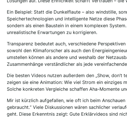
Lösungen auf. Diese Ehrlichkeit schafft Vertrauen – di
Ein Beispiel: Statt die Dunkelflaute – also windstille, s
Speichertechnologien und intelligente Netze diese Phas
sondern als einen Baustein in einem komplexen System.
unrealistische Erwartungen zu korrigieren.
Transparenz bedeutet auch, verschiedene Perspektiven 
sowohl den Klimaforscher als auch den Energieingenie
umstellen können als andere und weshalb der Netzausba
Zusammenhänge verständlicher als jede vereinfachende 
Die besten Videos nutzen außerdem den „Show, don’t tell
zeigen sie eine Animation: Wie viel Strom ein einziges
Solche konkreten Vergleiche schaffen Aha-Momente und
Mir ist kürzlich aufgefallen, wie oft ich beim Anschau
gebraucht.“ Viele Diskussionen wären sachlicher verla
geht. Diese Erkenntnis zeigt: Gute Erklärvideos sind nich