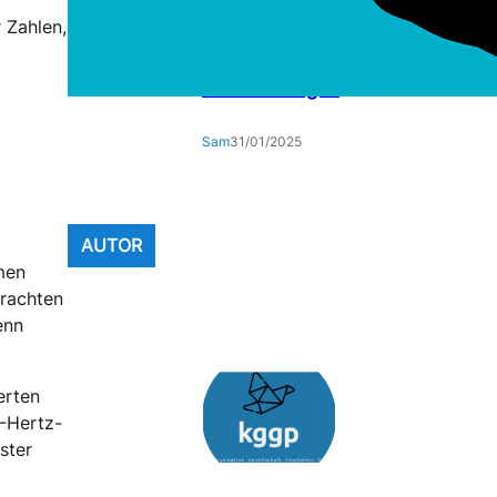
Die Auswirkungen des
 Zahlen,
Klimawandels auf den Alltag:
Eine umfassende Analyse der
Veränderungen
Sam
31/01/2025
AUTOR
men
frachten
enn
erten
-Hertz-
ster