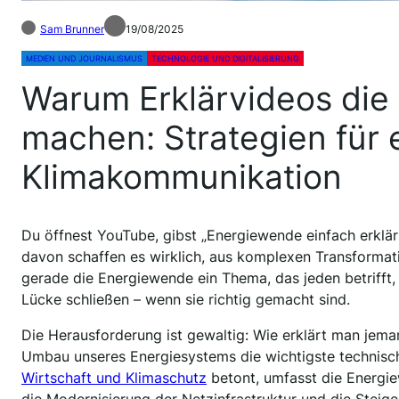
Sam Brunner
19/08/2025
MEDIEN UND JOURNALISMUS
TECHNOLOGIE UND DIGITALISIERUNG
Warum Erklärvideos die
machen: Strategien für 
Klimakommunikation
Du öffnest YouTube, gibst „Energiewende einfach erklä
davon schaffen es wirklich, aus komplexen Transformat
gerade die Energiewende ein Thema, das jeden betrifft, 
Lücke schließen – wenn sie richtig gemacht sind.
Die Herausforderung ist gewaltig: Wie erklärt man jem
Umbau unseres Energiesystems die wichtigste technisch
Wirtschaft und Klimaschutz
betont, umfasst die Energi