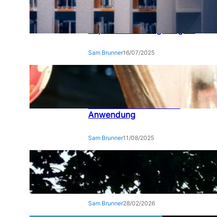
Analyseseiten erfolgreich
optimieren: Wie Sie die
Sichtbarkeit für Studien und
Reports nachhaltig steigern
Sam Brunner
16/07/2025
Chinesisches Horoskop
verstehen: 12
Tierkreiszeichen zwischen
Tradition und moderner
Anwendung
Sam Brunner
11/08/2025
Der digitale Unternehmer –
Zwischen Algorithmus und
Ambition
Sam Brunner
28/02/2026