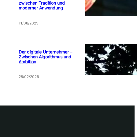
zwischen Tradition und
moderner Anwendung
11/08/2025
Der digitale Unternehmer –
Zwischen Algorithmus und
Ambition
28/02/2026