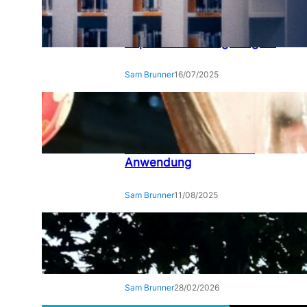
Analyseseiten erfolgreich
optimieren: Wie Sie die
Sichtbarkeit für Studien und
Reports nachhaltig steigern
Sam Brunner
16/07/2025
Chinesisches Horoskop
verstehen: 12
Tierkreiszeichen zwischen
Tradition und moderner
Anwendung
Sam Brunner
11/08/2025
Der digitale Unternehmer –
Zwischen Algorithmus und
Ambition
Sam Brunner
28/02/2026