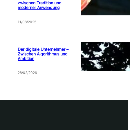
zwischen Tradition und
moderner Anwendung
11/08/2025
Der digitale Unternehmer –
Zwischen Algorithmus und
Ambition
28/02/2026