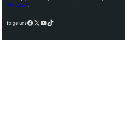
WalkerWP
.
Facebook
X
YouTube
TikTok
folge uns