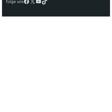
Facebook
X
YouTube
TikTok
folge uns