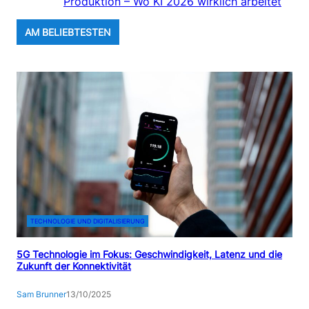
Produktion – Wo KI 2026 wirklich arbeitet
AM BELIEBTESTEN
TECHNOLOGIE UND DIGITALISIERUNG
5G Technologie im Fokus: Geschwindigkeit, Latenz und die
Zukunft der Konnektivität
Sam Brunner
13/10/2025