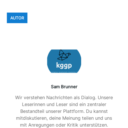
T
I
O
AUTOR
N
U
N
D
M
O
D
E
R
N
Sam Brunner
E
Wir verstehen Nachrichten als Dialog. Unsere
R
Leserinnen und Leser sind ein zentraler
A
Bestandteil unserer Plattform. Du kannst
N
mitdiskutieren, deine Meinung teilen und uns
W
mit Anregungen oder Kritik unterstützen.
E