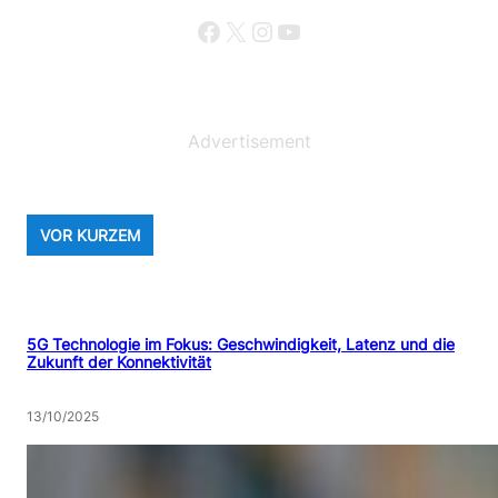
N
Facebook
X
Instagram
YouTube
D
U
N
G
Advertisement
VOR KURZEM
5G Technologie im Fokus: Geschwindigkeit, Latenz und die
Zukunft der Konnektivität
13/10/2025