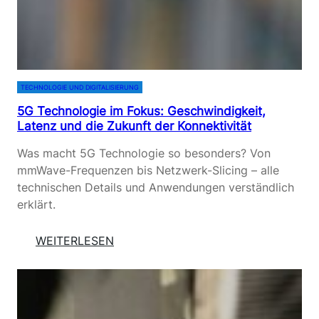
TECHNOLOGIE UND DIGITALISIERUNG
5G Technologie im Fokus: Geschwindigkeit,
Latenz und die Zukunft der Konnektivität
Was macht 5G Technologie so besonders? Von
mmWave-Frequenzen bis Netzwerk-Slicing – alle
technischen Details und Anwendungen verständlich
erklärt.
:
WEITERLESEN
5
G
T
E