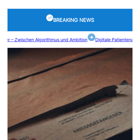
Zum
Inhalt
BREAKING NEWS
springen
wischen Algorithmus und Ambition
Digitale Patientenakte: Funkti