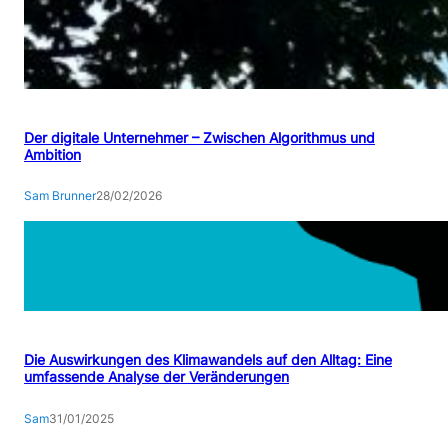
E
I
C
H
E
N
Der digitale Unternehmer – Zwischen Algorithmus und
Z
Ambition
W
I
Sam Brunner
28/02/2026
S
C
H
E
N
T
Die Auswirkungen des Klimawandels auf den Alltag: Eine
R
umfassende Analyse der Veränderungen
A
D
Sam
31/01/2025
I