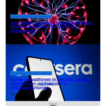
TECHNOLOGIE UND DIGITALISIERUNG
Technologie-Trends 2025: Künstliche Intelligenz,
Quantencomputing und die Zukunft der
Digitalisierung
02/01/2026
TECHNOLOGIE UND DIGITALISIERUNG
Digitale Lernplattformen im Überblick: Systeme,
Anforderungen und Potenziale für
Bildungseinrichtungen
26/12/2025